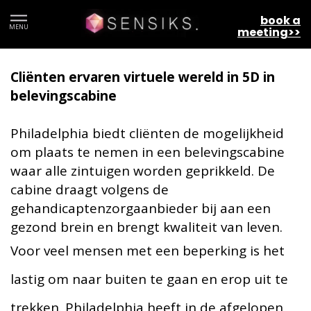
Patients experience virtual world in
book a
MENU
meeting>>
5D experience booth (Dutch read)
Cliënten ervaren virtuele wereld in 5D in
belevingscabine
Philadelphia biedt cliënten de mogelijkheid
om plaats te nemen in een belevingscabine
waar alle zintuigen worden geprikkeld. De
cabine draagt volgens de
gehandicaptenzorgaanbieder bij aan een
gezond brein en brengt kwaliteit van leven.
Voor veel mensen met een beperking is het
lastig om naar buiten te gaan en erop uit te
trekken. Philadelphia heeft in de afgelopen