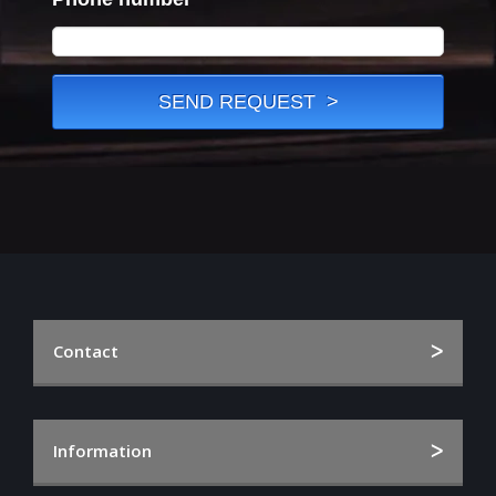
Contact
Kattenburgerstraat 7, Gebouw 027E
1018 JA
Information
Amsterdam, the Netherlands